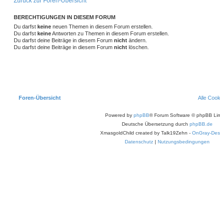
Zurück zur Foren-Übersicht
e
r
t
BERECHTIGUNGEN IN DIESEM FORUM
e
S
Du darfst
keine
neuen Themen in diesem Forum erstellen.
u
Du darfst
keine
Antworten zu Themen in diesem Forum erstellen.
c
Du darfst deine Beiträge in diesem Forum
nicht
ändern.
h
Du darfst deine Beiträge in diesem Forum
nicht
löschen.
e
Foren-Übersicht
Alle Coo
Powered by
phpBB
® Forum Software © phpBB Lim
Deutsche Übersetzung durch
phpBB.de
XmasgoldChild created by Talk19Zehn -
OnGray-Des
Datenschutz
|
Nutzungsbedingungen