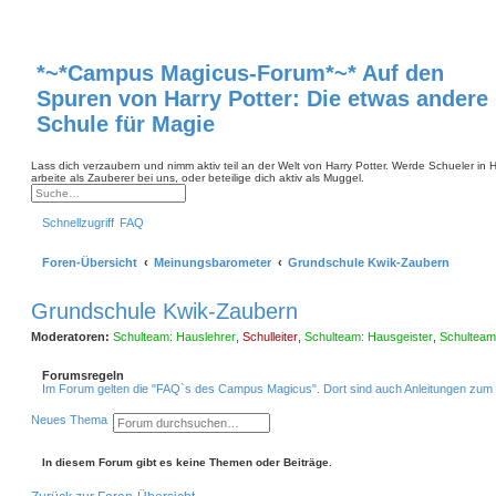
*~*Campus Magicus-Forum*~* Auf den
Spuren von Harry Potter: Die etwas andere
Schule für Magie
Lass dich verzaubern und nimm aktiv teil an der Welt von Harry Potter. Werde Schueler in
arbeite als Zauberer bei uns, oder beteilige dich aktiv als Muggel.
S
E
u
r
Schnellzugriff
FAQ
c
w
h
e
e
i
Foren-Übersicht
Meinungsbarometer
Grundschule Kwik-Zaubern
t
e
r
t
Grundschule Kwik-Zaubern
e
S
Moderatoren:
Schulteam: Hauslehrer
u
,
Schulleiter
,
Schulteam: Hausgeister
,
Schulteam
c
h
e
Forumsregeln
Im Forum gelten die "FAQ`s des Campus Magicus". Dort sind auch Anleitungen zum Fo
S
E
Neues Thema
u
r
c
w
h
e
In diesem Forum gibt es keine Themen oder Beiträge.
e
i
t